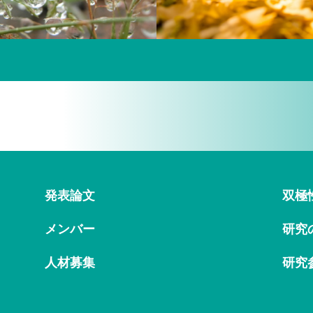
ndo.ac.jp/news/20210622-02.html
講座のメンバーがそろいました
ーム20周年記念 オンライン ライブ シンポジウムを開
講座が設立されました
発表論文
双極
メンバー
研究
(日曜日)に、20周年記念 オンライン ライブ シンポジウ
人材募集
研究