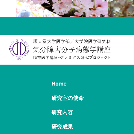
https://www.junte
気分障害分子病態学
2021.04.01
精神疾患動態研究チ
2020.10.04
気分障害分子病態学
2020.09.01
Home
お知らせ
2020.08.17
研究室の使命
2020年10月4日
ださい
研究内容
研究成果
お知らせ
2020.04.01