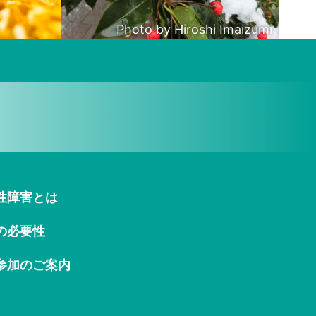
Photo by Hiroshi Imaizumi
催しました
性障害とは
の必要性
ムを開催します。詳細は
コチラ
をご確認く
参加のご案内