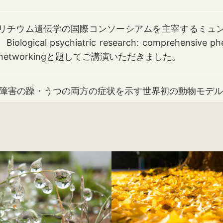
、リチウム遺伝学の国際コンソーシアムを主宰するミュンヘン大
cal psychiatric research: comprehensive pheno
lobal networkingと題してご講演いただきました。
障害の躁・うつの両方の症状を示す世界初の動物モデル
ndo.ac.jp/news/20230221-01.html
講座／メンタルクリニックの新しいホームページがほぼ
do-mental.jp/
的・後天的デノボ変異がともに関連－双極性障害の病態
トワークの皆様にご協力いただいたゲノム研究の論文がNa
ionsに掲載されました。ご協力いただいた皆様、本当にあ