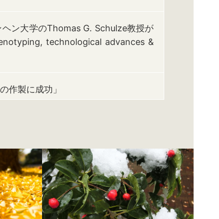
学のThomas G. Schulze教授が
typing, technological advances &
の作製に成功」
完成しました。
理解が一歩前進－」
ture
りがとうございます。