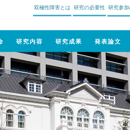
双極性障害とは
研究の必要性
研究参加
命
研究内容
研究成果
発表論文