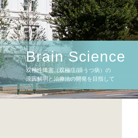
Brain Science
双極性障害（双極症/躁うつ病）の
原因解明と治療法の開発を目指して